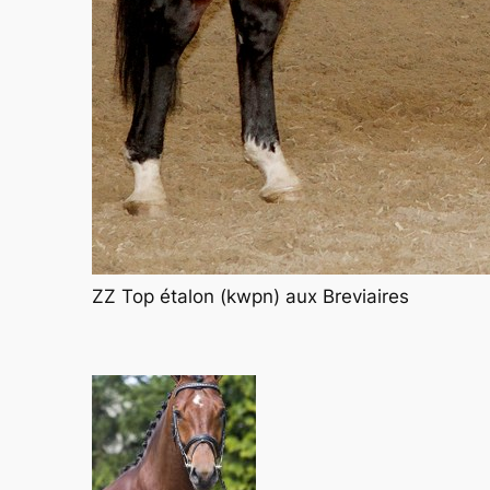
ZZ Top étalon (kwpn) aux Breviaires