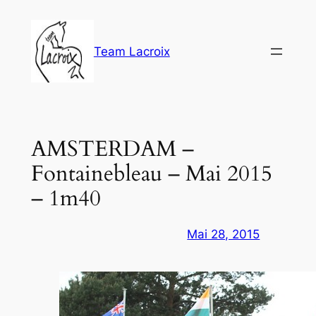
Aller
au
contenu
Team Lacroix
AMSTERDAM –
Fontainebleau – Mai 2015
– 1m40
Mai 28, 2015