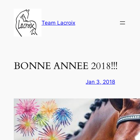
Aller
au
contenu
Team Lacroix
BONNE ANNEE 2018!!!
Jan 3, 2018