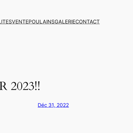
ITES
VENTE
POULAINS
GALERIE
CONTACT
2023!!
Déc 31, 2022