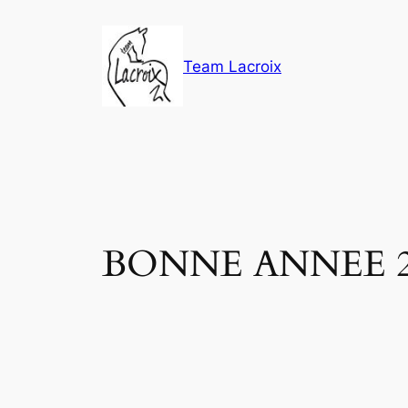
Aller
au
contenu
Team Lacroix
BONNE ANNEE 20