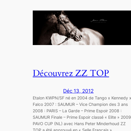
Découvrez ZZ TOP
Déc 13, 2012
Etalon KWPN/SF né en 2004 de Tango x Kennedy 
Falco 2007 : SAUMUR – Vice Champion des 3 ans
2008 : PARIS – La Garde – Prime Espoir 2008 :
SAUMUR Finale – Prime Espoir classé « Elite » 2009
PAVO CUP (NL) avec Hans Peter Minderhoud ZZ
TOP a été approuvé en « Selle Français »…