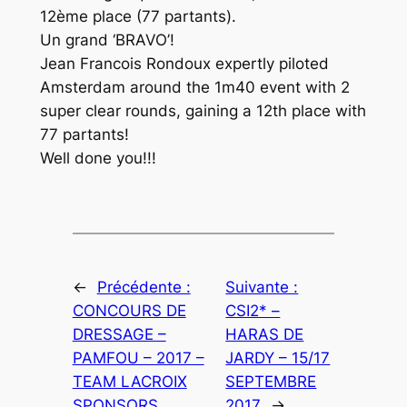
12ème place (77 partants).
Un grand ‘BRAVO’!
Jean Francois Rondoux expertly piloted
Amsterdam around the 1m40 event with 2
super clear rounds, gaining a 12th place with
77 partants!
Well done you!!!
←
Précédente :
Suivante :
CONCOURS DE
CSI2* –
DRESSAGE –
HARAS DE
PAMFOU – 2017 –
JARDY – 15/17
TEAM LACROIX
SEPTEMBRE
SPONSORS
2017
→