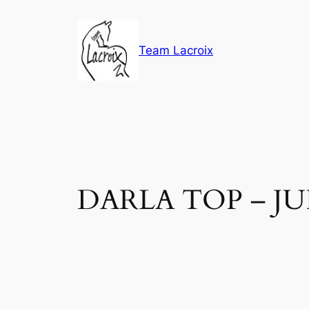
Aller
au
contenu
Team Lacroix
DARLA TOP – JUI