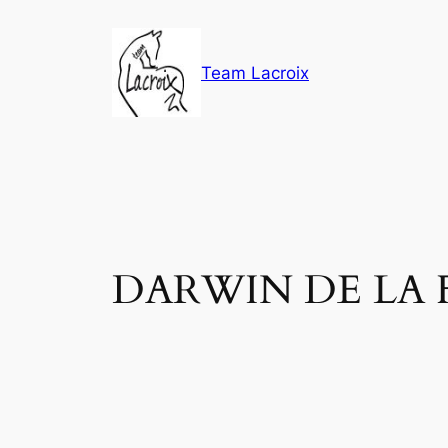
Aller
au
contenu
Team Lacroix
DARWIN DE LA F