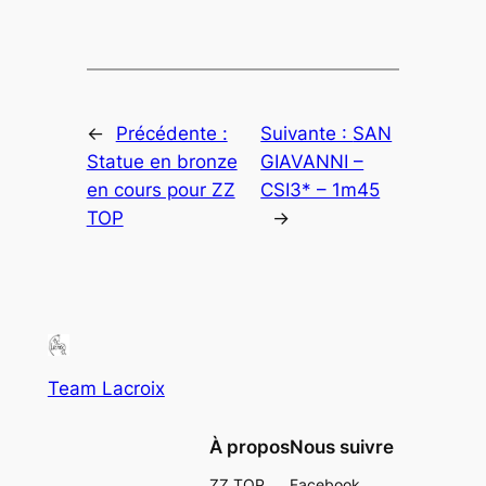
←
Précédente :
Suivante :
SAN
Statue en bronze
GIAVANNI –
en cours pour ZZ
CSI3* – 1m45
TOP
→
Team Lacroix
À propos
Nous suivre
ZZ TOP
Facebook