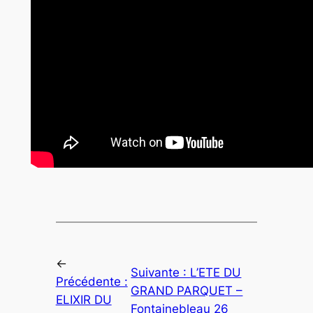
←
Suivante :
L’ETE DU
Précédente :
GRAND PARQUET –
ELIXIR DU
Fontainebleau 26