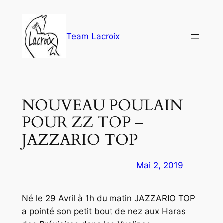
Aller
au
contenu
Team Lacroix
NOUVEAU POULAIN
POUR ZZ TOP –
JAZZARIO TOP
Mai 2, 2019
Né le 29 Avril à 1h du matin JAZZARIO TOP
a pointé son petit bout de nez aux Haras