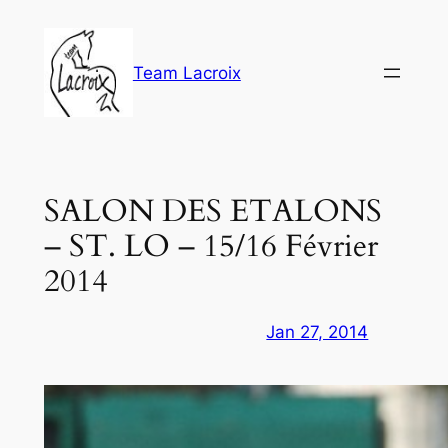
Aller
au
contenu
Team Lacroix
SALON DES ETALONS
– ST. LO – 15/16 Février
2014
Jan 27, 2014