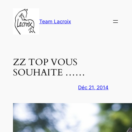
Aller
au
contenu
Team Lacroix
ZZ TOP VOUS
SOUHAITE ……
Déc 21, 2014