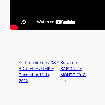
←
Précédente :
CSI*
Suivante :
BOULERIE JUMP –
SAISON DE
Decembre 12-14,
MONTE 2013
2012
→