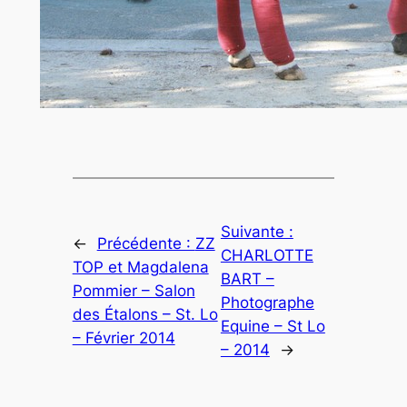
Suivante :
←
Précédente :
ZZ
CHARLOTTE
TOP et Magdalena
BART –
Pommier – Salon
Photographe
des Étalons – St. Lo
Equine – St Lo
– Février 2014
– 2014
→